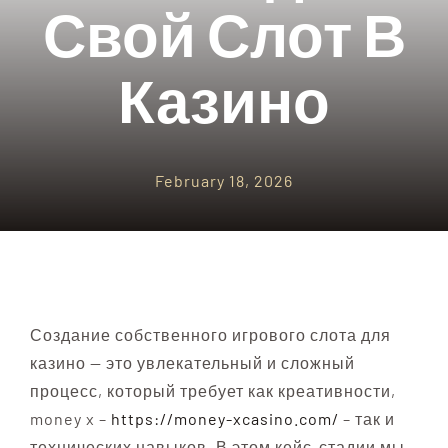
PARQUES TEMATICOS
Свой Слот В
CRUCEROS
Казино
SEGUROS DE VIAJES
February 18, 2026
CONTACTO
Создание собственного игрового слота для
казино — это увлекательный и сложный
процесс, который требует как креативности,
money x –
https://money-xcasino.com/
– так и
технических навыков. В этом кейс-стадии мы