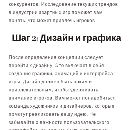
конкурентов. Исследование текущих трендов
в индустрии азартных игр поможет вам
понять, что может привлечь игроков.
Шаг 2: Дизайн и графика
После определения концепции следует
перейти к дизайну. Это включает в себя
создание графики, анимаций и интерфейса
игры. Дизайн должен быть ярким и
привлекательным, чтобы удерживать
внимание игроков. Вам может понадобиться
команда художников и дизайнеров, которые
помогут реализовать вашу идею. Не
забывайте о важности пользовательского