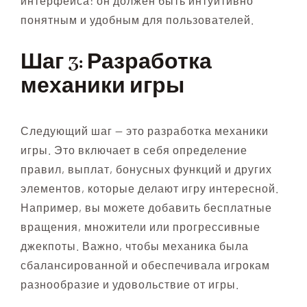
интерфейса: он должен быть интуитивно
понятным и удобным для пользователей.
Шаг 3: Разработка
механики игры
Следующий шаг — это разработка механики
игры. Это включает в себя определение
правил, выплат, бонусных функций и других
элементов, которые делают игру интересной.
Например, вы можете добавить бесплатные
вращения, множители или прогрессивные
джекпоты. Важно, чтобы механика была
сбалансированной и обеспечивала игрокам
разнообразие и удовольствие от игры.