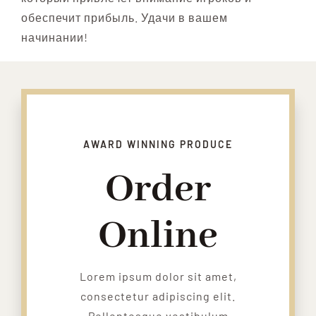
обеспечит прибыль. Удачи в вашем
начинании!
AWARD WINNING PRODUCE
Order
Online
Lorem ipsum dolor sit amet,
consectetur adipiscing elit.
Pellentesque vestibulum