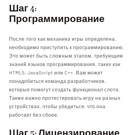
Шаг 4:
Программирование
После того как механика игры определена,
необходимо приступить к программированию.
Это может быть сложным этапом, требующим
знаний языков программирования, таких как
HTML5, JavaScript или C++. Вам может
понадобиться команда разработчиков,
которые помогут создать функционал слота.
Также важно протестировать игру на разных
устройствах, чтобы убедиться, что она
работает без сбоев.
Шаг 5: Лицензирование