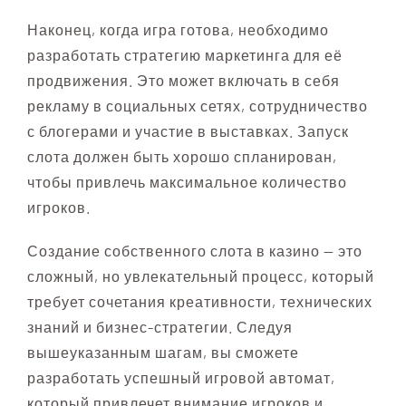
Наконец, когда игра готова, необходимо
разработать стратегию маркетинга для её
продвижения. Это может включать в себя
рекламу в социальных сетях, сотрудничество
с блогерами и участие в выставках. Запуск
слота должен быть хорошо спланирован,
чтобы привлечь максимальное количество
игроков.
Создание собственного слота в казино — это
сложный, но увлекательный процесс, который
требует сочетания креативности, технических
знаний и бизнес-стратегии. Следуя
вышеуказанным шагам, вы сможете
разработать успешный игровой автомат,
который привлечет внимание игроков и